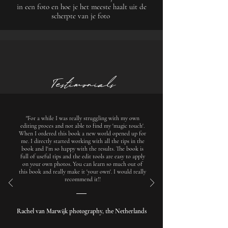
in een foto en hoe je het meeste haalt uit de
scherpte van je foto
Testimonials
"For a while I was really struggling with my own
editing proces and not able to find my 'magic touch'.
When I ordered this book a new world opened up for
me. I directly started working with all the tips in the
book and I'm so happy with the results. The book is
full of useful tips and the edit tools are easy to apply
on your own photos. You can learn so much out of
this book and really make it 'your own'. I would really
recommend it!!
Rachel van Marwijk photography, the Netherlands