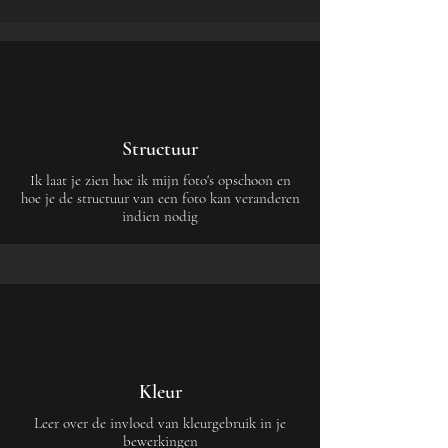
Structuur
Ik laat je zien hoe ik mijn foto's opschoon en
hoe je de structuur van een foto kan veranderen
indien nodig
Kleur
Leer over de invloed van kleurgebruik in je
bewerkingen