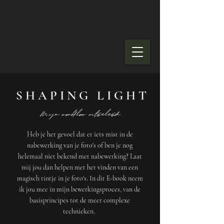
S H A P I N G L I G H T
Mijn workflow uitgelegd
Heb je het gevoel dat er iets mist in de
nabewerking van je foto's of ben je nog
helemaal niet bekend met nabewerking? Laat
mij jou dan helpen met het vinden van een
magisch tintje in je foto's. In dit E-book neem
ik jou mee in mijn bewerkingsproces, van de
basisprincipes tot de meer complexe
technieken.