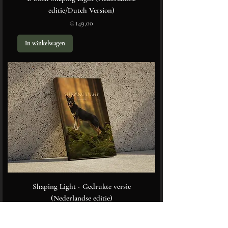
editie/Dutch Version)
Prijs
€ 149,00
In winkelwagen
Shaping Light - Gedrukte versie
(Nederlandse editie)
Prijs
€ 165,00